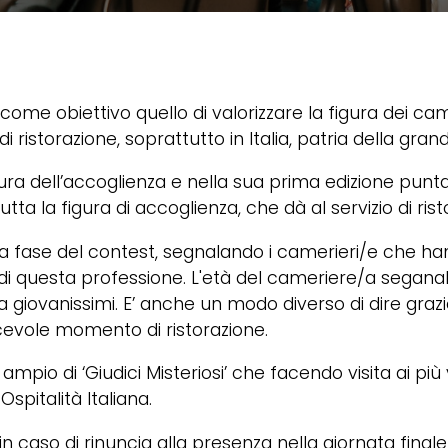
come obiettivo quello di valorizzare la figura dei cam
ristorazione, soprattutto in Italia, patria della grand
tura dell’accoglienza e nella sua prima edizione punta
utta la figura di accoglienza, che dà al servizio di r
ima fase del contest, segnalando i camerieri/e che ha
i questa professione. L'età del cameriere/a seganalt
 giovanissimi. E’ anche un modo diverso di dire graz
cevole momento di ristorazione.
io di ‘Giudici Misteriosi’ che facendo visita ai più 
 Ospitalità Italiana.
le (in caso di rinuncia alla presenza nella giornata fina